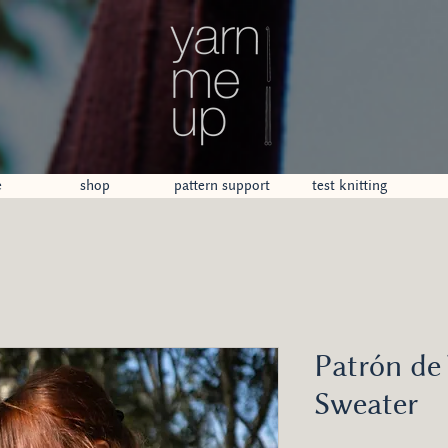
e
shop
pattern support
test knitting
Patrón de
Sweater