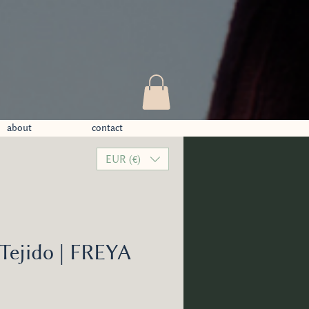
about
contact
EUR (€)
 Tejido | FREYA