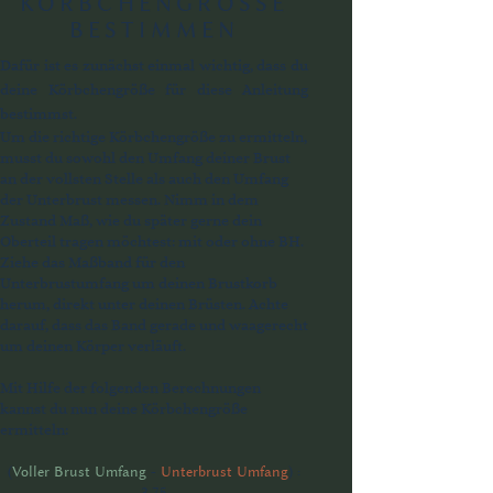
KÖRBCHENGRÖSSE
BESTIMMEN
Dafür ist es zunächst einmal wichtig, dass du
deine Körbchengröße für diese Anleitung
bestimmst.
Um die richtige Körbchengröße zu ermitteln,
musst du sowohl den Umfang deiner Brust
an der vollsten Stelle als auch den Umfang
der Unterbrust messen. Nimm in dem
Zustand Maß, wie du später gerne dein
Oberteil tragen möchtest: mit oder ohne BH.
Ziehe das Maßband für den
Unterbrustumfang um deinen Brustkorb
herum, direkt unter deinen Brüsten. Achte
darauf, dass das Band gerade und waagerecht
um deinen Körper verläuft.
Mit Hilfe der folgenden Berechnungen
kannst du nun deine Körbchengröße
ermitteln:
(
Voller Brust Umfang
-
Unterbrust Umfang
) :
3,75