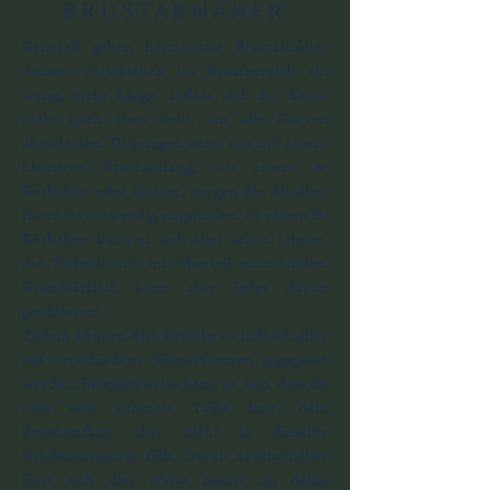
BRUSTABNÄHER
Generell geben horizontale Brustabnäher
deinem Strickstück im Brustbereich ein
wenig mehr Länge, sodass sich der Saum
nicht nach oben hebt, um alle Kurven
abzudecken. Diejenigen unter uns mit einem
kleineren Brustumfang, wie einem A-
Körbchen oder kleiner, mögen die Abnäher
für nicht notwendig empfinden. Ab einem B-
Körbchen kann es sich aber schon lohnen,
die Technik mit ins Oberteil einzubinden.
Grundsätzlich kann aber Jeder davon
profitieren!
Zudem können Strickstücke so individueller
auf verschiedene Körperformen angepasst
werden. Beispielsweise kann es sein, dass du
eine sehr schmale Taille hast, dein
Brustumfang aber nicht in dieselbe
Größenkategorie fällt. Durch Brustabnäher
lässt sich dies etwas besser an deine