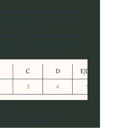
Bitte beachte: Wenn der resultierende Wert
eine Kommazahl ist, muss er entsprechend
dem Wert der Kommazahl auf- oder
abgerundet werden.
Benutze dein Ergebnis, um in der Tabelle
unten die Zahl zu finden, die deinem Wert
am nächsten kommt. Dadurch wird deine
Körbchengröße bestimmt.
BEISPIEL:
Voller Brust Umfang: 95 cm
Unterbrust Umfang: 77 cm