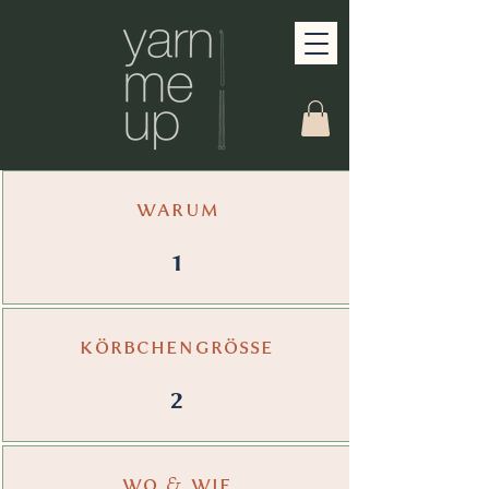
warum
1
körbchengrösse
2
wo & wie