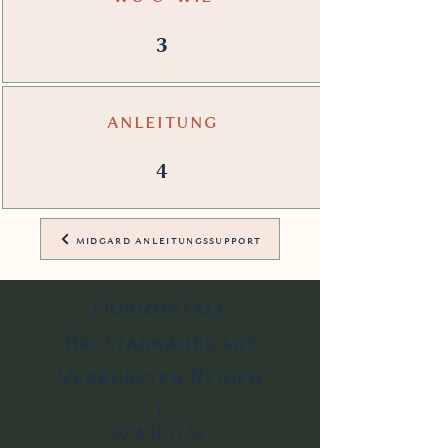
3
anleitung
4
midgard anleitungssupport
Horizontale
Brustabnäher mit
Verkürzten Reihen
-1-
WARUM