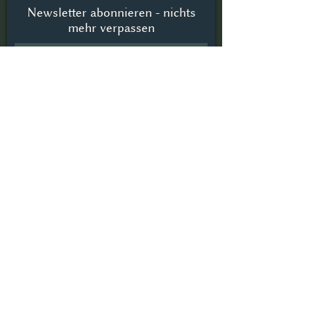
Newsletter abonnieren - nichts
mehr verpassen
Jetzt abonnieren
©
JOHANNA SCHÜTZ | YARN ME UP |
2026
Impressum
Datenschutz
AGB