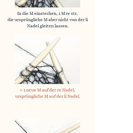
In die M einstechen, 1 M re str,
die ursprüngliche M aber nicht von der li
Nadel gleiten lassen.
= 1 neue M auf der re Nadel,
ursprüngliche M auf der li Nadel.