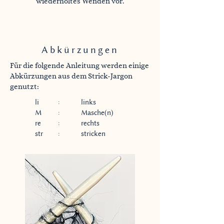
wiederholtes Wenden vor.
Abkürzungen
Für die folgende Anleitung werden einige
Abkürzungen aus dem Strick-Jargon
genutzt:
li
:
links
M
:
Masche(n)
re
:
rechts
str
:
stricken